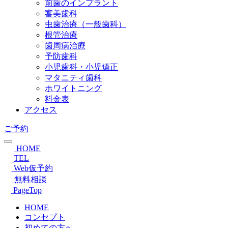
前歯のインプラント
審美歯科
虫歯治療（一般歯科）
根管治療
歯周病治療
予防歯科
小児歯科・小児矯正
マタニティ歯科
ホワイトニング
料金表
アクセス
ご予約
HOME
TEL
Web仮予約
無料相談
PageTop
HOME
コンセプト
初めての方へ