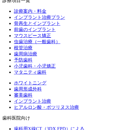
診療項目一覧
診療案内・料金
インプラント治療プラン
骨再生とインプラント
前歯のインプラント
マウスピース矯正
虫歯治療（一般歯科）
根管治療
歯周病治療
予防歯科
小児歯科・小児矯正
マタニティ歯科
ホワイトニング
歯周形成外科
審美歯科
インプラント治療
ヒアルロン酸・ボツリヌス治療
歯科医院向け
歯科用X線CT（3DX FPD）による