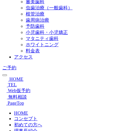
審美歯科
虫歯治療（一般歯科）
根管治療
歯周病治療
予防歯科
小児歯科・小児矯正
マタニティ歯科
ホワイトニング
料金表
アクセス
ご予約
HOME
TEL
Web仮予約
無料相談
PageTop
HOME
コンセプト
初めての方へ
理事長紹介