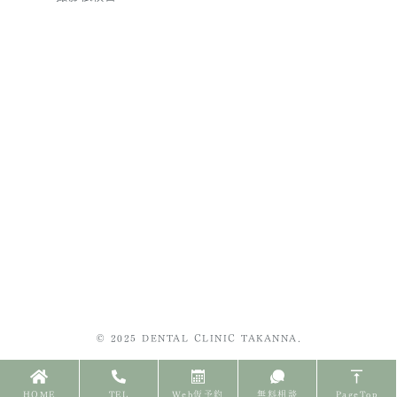
© 2025 DENTAL CLINIC TAKANNA.
HOME
TEL
Web仮予約
無料相談
PageTop