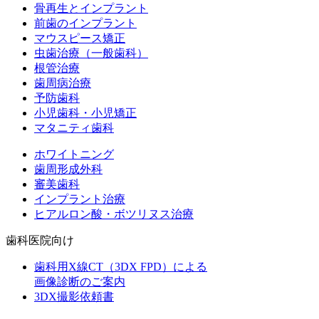
骨再生とインプラント
前歯のインプラント
マウスピース矯正
虫歯治療（一般歯科）
根管治療
歯周病治療
予防歯科
小児歯科・小児矯正
マタニティ歯科
ホワイトニング
歯周形成外科
審美歯科
インプラント治療
ヒアルロン酸・ボツリヌス治療
歯科医院向け
歯科用X線CT（3DX FPD）による
画像診断のご案内
3DX撮影依頼書