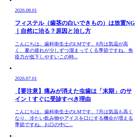
2026.08.01
フィステル（歯茎の白いできもの）は放置NG
｜自然に治る？原因と治し方
こんにちは。歯科衛生士のLMです。8月は気温が高
く、夏の疲れが少しずつ溜まってくる季節ですね。免
疫力が低下しやすいこの時...
2026.07.01
【要注意】痛みが消えた虫歯は「末期」のサ
イン！すぐに受診すべき理由
こんにちは。歯科衛生士のLMです。7月は気温も高く
なり、冷たい飲み物やアイスを口にする機会が増える
季節ですね。お口の中に...