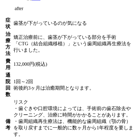
after
症
歯茎が下がっているのが気になる
状
治
矯正治療前に、歯茎が下がっている部分を手術
療
「CTG（結合組織移植）」という歯周組織再生療法を
方
行いました。
法
費
132,000円(税込)
用
通
院
1回～2回
回
術後約3ヶ月は治癒期間となります。
数
リスク
・歯ぐきや口腔環境によっては、手術前の歯石除去や
クリーニング、治療に時間がかかることがあります。
備
・歯周組織再生療法は、機能的な歯周組織（顎の骨）
考
を取り戻すまでに一般的に数ヶ月から1年程度を要しま
す。