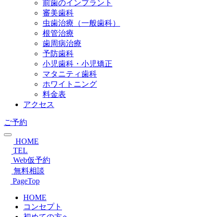
前歯のインプラント
審美歯科
虫歯治療（一般歯科）
根管治療
歯周病治療
予防歯科
小児歯科・小児矯正
マタニティ歯科
ホワイトニング
料金表
アクセス
ご予約
HOME
TEL
Web仮予約
無料相談
PageTop
HOME
コンセプト
初めての方へ