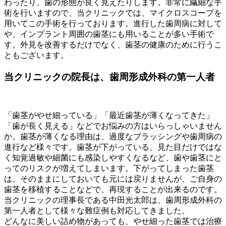
わったり、歯の形態が良く見えたりします。非常に繊細な手
術を行いますので、当クリニックでは、マイクロスコープを
用いてこの手術を行っております。進行した歯周病に対して
や、インプラント周囲の歯茎にも用いることが多い手術で
す。外見を改善するだけでなく、歯茎の健康のために行うこ
ともございます。
当クリニックの院長は、歯周形成外科の第一人者
「歯茎がやせ細っている」「最近歯茎が薄くなってきた」
「歯が長く見える」などでお悩みの方はいらっしゃいません
か。歯茎が薄くなる理由は、過度なブラッシングや歯周病の
進行など様々です。歯茎が下がっている、見た目だけではな
く知覚過敏や細菌にも感染しやすくなるなど、歯や歯茎にと
ってのリスクが増えてしまいます。下がってしまった歯茎
は、そのままにしておいても元には戻りませんが、ご自身の
歯茎を移植することなどで、再現することが出来るのです。
当クリニックの理事長である中田光太郎は、歯周形成外科の
第一人者として様々な難症例も対応してきました。
どんなに美しい詰め物があっても、やせ細った歯茎では治療