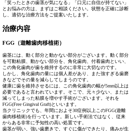
「笑ったときの歯茎が気になる」「口元に自信が持てない」
とお悩みの方は、まずはご相談ください。状態を正確に診断
し、適切な治療方法をご提案いたします。
治療内容
FGG（遊離歯肉移植術）
歯茎には、動く部分と動かない部分がございます。動く部分
を可動粘膜、動かない部分を、角化歯肉、付着歯肉といい、
この角化歯肉が歯を維持するのに非常に大切なのです。
しかし、角化歯肉の量には個人差があり、また強すぎる歯磨
きなどでその量を減らしてしまうのです。
健康に歯を維持させるには、この角化歯肉の幅が5mm以上は
必要であると言われています。そこで、元々少ない、または
減ってしまった粘膜を増やす手術がございます。それを
FGG(Free Gingival Graft)といいます。
当クリニックでも、年間におよそ30症例以上このFGG(遊離
歯肉移植術)を行っています。新しい手術法ではなく、従来
からある非常に予知性の高い処置です。
歯茎が弱い、強い歯磨きで、すぐに傷ができたり、痛みが生