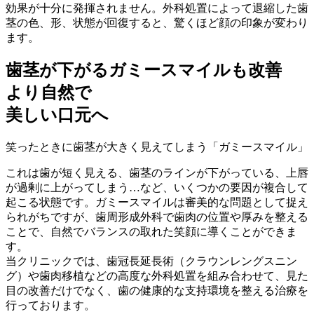
効果が十分に発揮されません。外科処置によって退縮した歯
茎の色、形、状態が回復すると、驚くほど顔の印象が変わり
ます。
歯茎が下がるガミースマイルも改善
より自然で
美しい口元へ
笑ったときに歯茎が大きく見えてしまう「ガミースマイル」
これは歯が短く見える、歯茎のラインが下がっている、上唇
が過剰に上がってしまう…など、いくつかの要因が複合して
起こる状態です。ガミースマイルは審美的な問題として捉え
られがちですが、歯周形成外科で歯肉の位置や厚みを整える
ことで、自然でバランスの取れた笑顔に導くことができま
す。
当クリニックでは、歯冠長延長術（クラウンレングスニン
グ）や歯肉移植などの高度な外科処置を組み合わせて、見た
目の改善だけでなく、歯の健康的な支持環境を整える治療を
行っております。