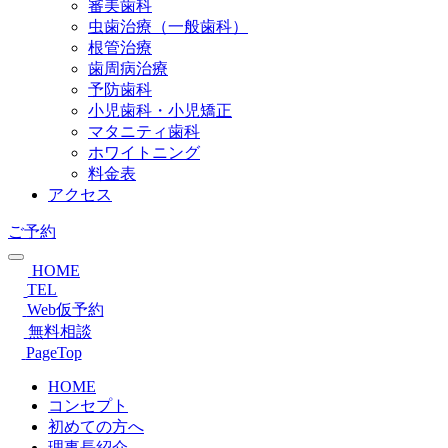
審美歯科
虫歯治療（一般歯科）
根管治療
歯周病治療
予防歯科
小児歯科・小児矯正
マタニティ歯科
ホワイトニング
料金表
アクセス
ご予約
HOME
TEL
Web仮予約
無料相談
PageTop
HOME
コンセプト
初めての方へ
理事長紹介