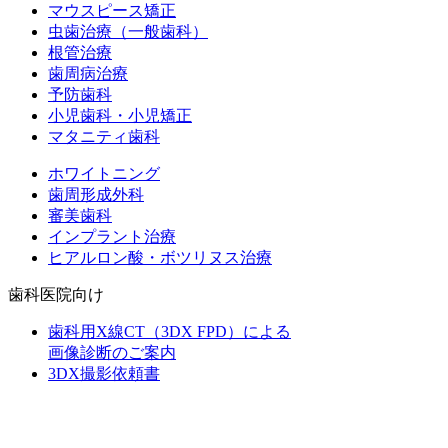
マウスピース矯正
虫歯治療（一般歯科）
根管治療
歯周病治療
予防歯科
小児歯科・小児矯正
マタニティ歯科
ホワイトニング
歯周形成外科
審美歯科
インプラント治療
ヒアルロン酸・ボツリヌス治療
歯科医院向け
歯科用X線CT（3DX FPD）による
画像診断のご案内
3DX撮影依頼書