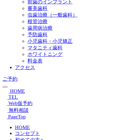
前歯のインプラント
審美歯科
虫歯治療（一般歯科）
根管治療
歯周病治療
予防歯科
小児歯科・小児矯正
マタニティ歯科
ホワイトニング
料金表
アクセス
ご予約
HOME
TEL
Web仮予約
無料相談
PageTop
HOME
コンセプト
初めての方へ