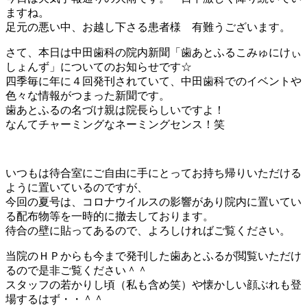
ますね。
足元の悪い中、お越し下さる患者様 有難うございます。
さて、本日は中田歯科の院内新聞「歯あとふるこみゅにけぃ
しょんず」についてのお知らせです☆
四季毎に年に４回発刊されていて、中田歯科でのイベントや
色々な情報がつまった新聞です。
歯あとふるの名づけ親は院長らしいですよ！
なんてチャーミングなネーミングセンス！笑
いつもは待合室にご自由に手にとってお持ち帰りいただける
ように置いているのですが、
今回の夏号は、コロナウイルスの影響があり院内に置いてい
る配布物等を一時的に撤去しております。
待合の壁に貼ってあるので、よろしければご覧ください。
当院のＨＰからも今まで発刊した歯あとふるが閲覧いただけ
るので是非ご覧ください＾＾
スタッフの若かりし頃（私も含め笑）や懐かしい顔ぶれも登
場するはず・・＾＾